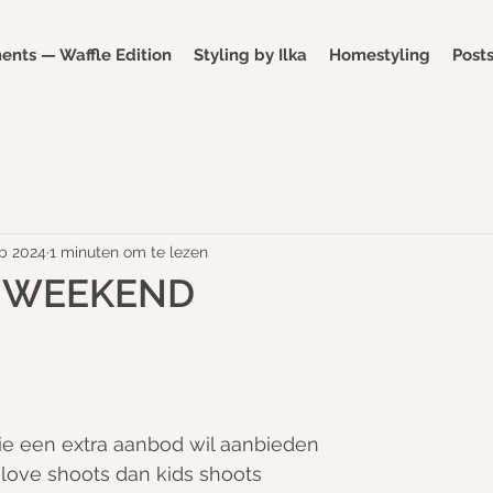
nts — Waffle Edition
Styling by Ilka
Homestyling
Post
eb 2024
1 minuten om te lezen
 WEEKEND
die een extra aanbod wil aanbieden
 love shoots dan kids shoots