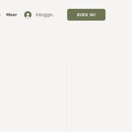
Inloggen
s
Meer
BOEK NU