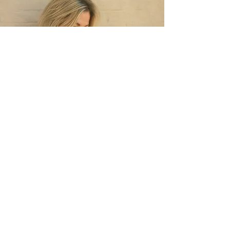
Studio Greenhouse:
.
creëer
beleving
in beeld
. freelance All-rounder
. homestyling