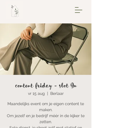
Content Friday - Slot 9u
vr 15 aug
  |  
Berlaar
Maandelijks event om je eigen content te
maken.
Om jezelf en je bedrijf méér in de kijker te
zetten.
Solo dienst, je shoot zelf met statief en