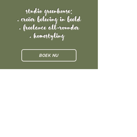
Studio Greenhouse:
.
creëer
beleving
in beeld
. freelance All-rounder
. homestyling
BOEK NU
Gegevens
Melkouwensteenweg 69,
2590 Berlaar
ilka.vermeiren@gmail.com