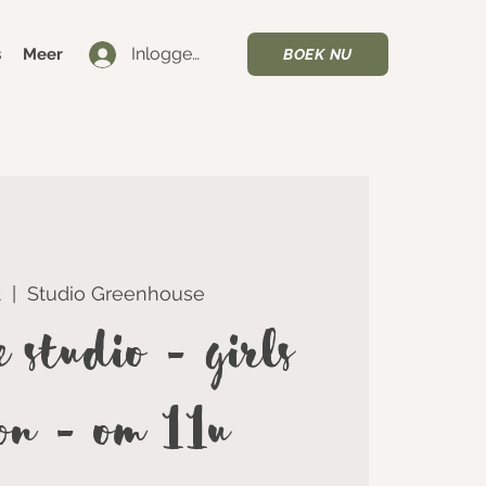
Inloggen
s
Meer
BOEK NU
t
  |  
Studio Greenhouse
 Studio - Girls
on - om 11u