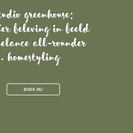
tudio Greenhouse:
ëer
beleving
in beeld
eelance All-rounder
. homestyling
BOEK NU