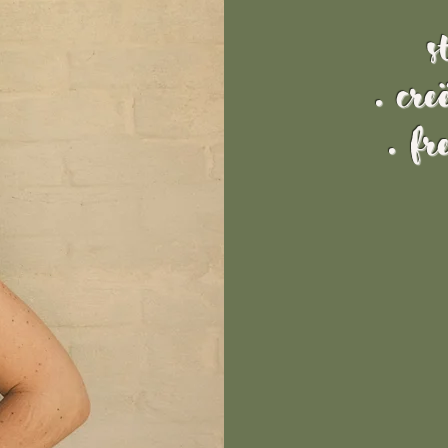
S
.
cre
. fr