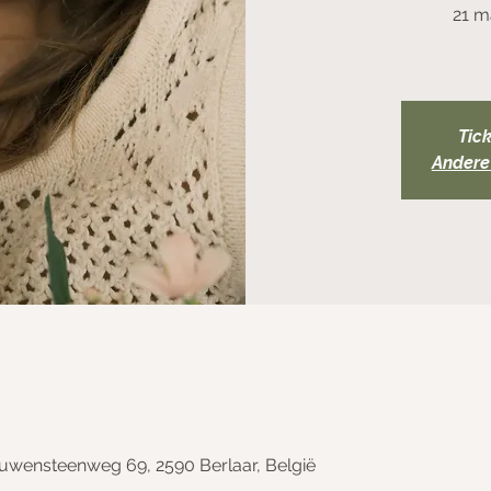
21 m
Tick
Andere
uwensteenweg 69, 2590 Berlaar, België