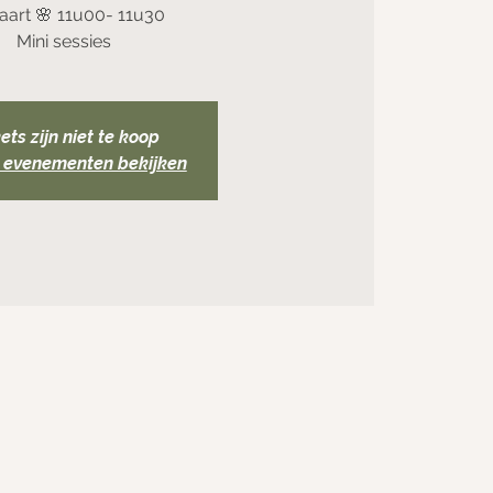
aart 🌸 11u00- 11u30
Mini sessies
ets zijn niet te koop
 evenementen bekijken