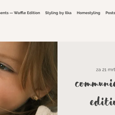
nts — Waffle Edition
Styling by Ilka
Homestyling
Post
za 21 mr
Communie
Editi