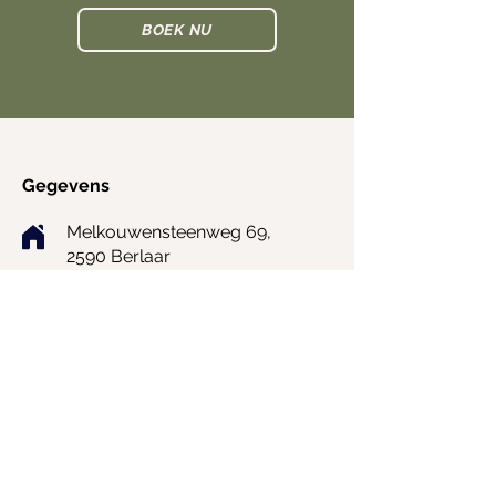
BOEK NU
Gegevens
Melkouwensteenweg 69,
2590 Berlaar
ilka.vermeiren@gmail.com
0474 45 31 44
Foto- en videostudio
Flowers & Styling