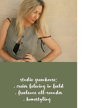
Studio Greenhouse:
.
creëer
beleving
in beeld
. freelance All-rounder
. homestyling